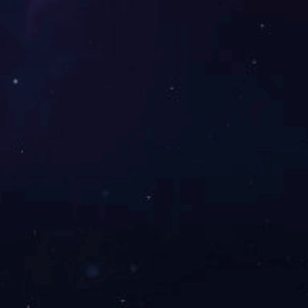
分类
仓储笼价格
加工定做
公司实力
走进金泰