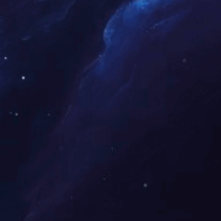
干燥。
站登录入口的结构和连接件是否完好，如有松动或损坏应及时修复。同时
导致变形或损坏。
入口长期使用效果的关键。遵循上述注意事项，能够保持仓储笼的良好状
下一篇：
仓库笼使用技巧：巧妙运用，提升仓储效率
蝴蝶笼：仓储物流中的灵动之翼
开云手机站官方版网站登录
开云手机站官方版网站登录入口：创新仓储解决方案