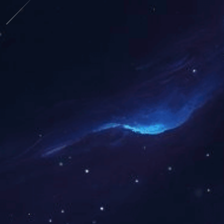
将仓储笼放在通风干燥的地方进行晾晒，确保其完全
五、定期检查与保养
除了定期清洗外，还应定期检查开云手机站官方版网
保持仓储笼的整洁和卫生，避免长期存放杂物或重物
正确的清洗和保养是确保开云手机站官方版网站登录
长其使用寿命，为企业的物流管理提供有力支持。
上一篇：
仓储笼：物流存储的实用选择
推荐资讯
危废信息公告
仓库笼使用技巧：巧妙运用，提升仓储效率之美学
仓储笼：物流存储的实用选择