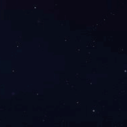
带盖仓库笼
开云(中国)
服务热线
0537-3684888
开云手机站官方版网站登录入口
联系人：尚经理
手机：15550715159
Q Q：324348252
地址：济宁市兖州区小孟镇兴孟路1号
开云(中国)