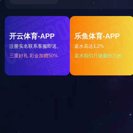
一、选择合适的清洗工具
在清洗开云手机站官方版网站登录入口时，应选用柔
笼的表面。同时，确保清洗工具干净卫生，避免交叉
二、选用适宜的清洁剂
针对不同的污染物，应选择适合的清洁剂。对于一般
可以选用专门的清洗剂。但请注意，避免使用强酸、
三、注意清洗方法
在清洗开云手机站官方版网站登录入口时，应采用轻
用软毛刷或喷枪进行清洗。同时，注意清洗顺序，先
四、及时晾干
清洗完毕后，应及时将开云手机站官方版网站登录入