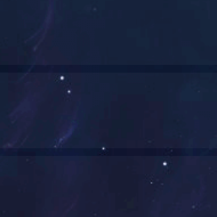
口：细致清洗与保养之道，守护物流整洁新境界
发布时间：
2024-03-04
工具，在日常使用中难免会受到各种污染和尘埃的侵扰。因此，正确的清
下是一些关于开云手机站官方版网站登录入口清洗的注意事项，供您参考