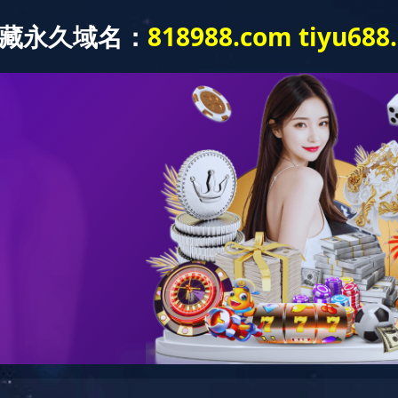
产加工各类仓储笼
叠平稳、装载能力大、可实现多层立体落高
仓储笼价格
加工定做
公司实力
机站官方版网站登录入口：细致清洗与保养之道，守护物流整洁